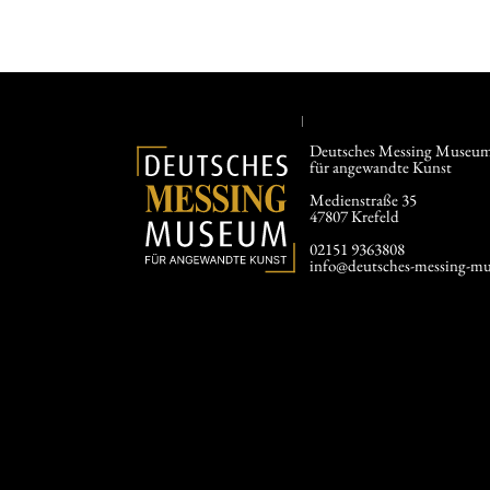
Deutsches Messing Museu
für angewandte Kunst
Medienstraße 35
47807 Krefeld
02151 9363808
info@deutsches-messing-mu