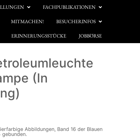
ELLUNGEN
FACHPUBLIKATIONEN
MITMACHEN!
BESUCHERINFOS
ERINNERUNGSSTÜCKE
JOBBÖRSE
etroleumleuchte
ampe (In
ung)
kosten
vierfarbige Abbildungen, Band 16 der Blauen
5 gebunden.