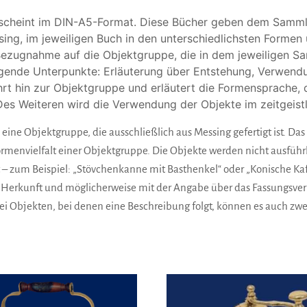
scheint im DIN-A5-Format. Diese Bücher geben dem Sammler
ing, im jeweiligen Buch in den unterschiedlichsten Formen
Bezugnahme auf die Objektgruppe, die in dem jeweiligen Sa
folgende Unterpunkte: Erläuterung über Entstehung, Verwen
ührt hin zur Objektgruppe und erläutert die Formensprache,
Des Weiteren wird die Verwendung der Objekte im zeitgeistl
 eine Objektgruppe, die ausschließlich aus Messing gefertigt ist. 
rmenvielfalt einer Objektgruppe. Die Objekte werden nicht ausführ
rt – zum Beispiel: „Stövchenkanne mit Basthenkel“ oder „Konische K
er Herkunft und möglicherweise mit der Angabe über das Fassungsv
ei Objekten, bei denen eine Beschreibung folgt, können es auch zwei