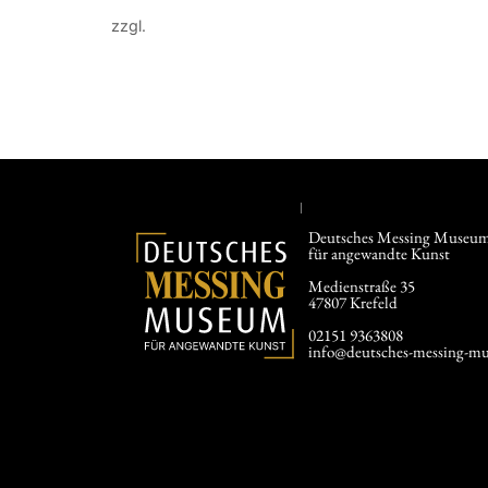
zzgl.
Versandkosten
In den
Weiterlesen
Deutsches Messing Museu
für angewandte Kunst
Medienstraße 35
47807 Krefeld
02151 9363808
info@deutsches-messing-mu