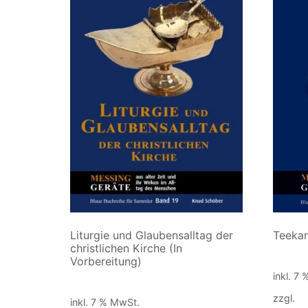
Liturgie und Glaubensalltag der
Teekan
christlichen Kirche (In
50,00
Vorbereitung)
inkl. 7
50,00
€
zzgl.
V
inkl. 7 % MwSt.