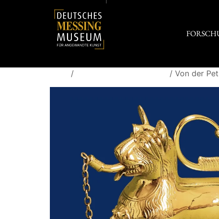
FORSCH
Start
/
Blaue Sammlerbuchreihe
/ Von der Pet