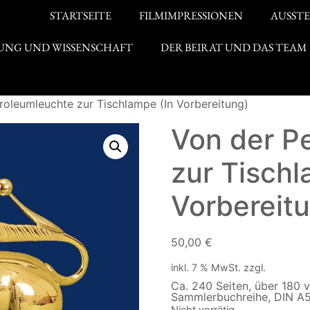
STARTSEITE
FILMIMPRESSIONEN
AUSST
UNG UND WISSENSCHAFT
DER BEIRAT UND DAS TEAM
roleumleuchte zur Tischlampe (In Vorbereitung)
Von der P
zur Tischl
Vorbereit
50,00
€
inkl. 7 % MwSt.
zzgl.
Versand
Ca. 240 Seiten, über 180 
Sammlerbuchreihe, DIN A