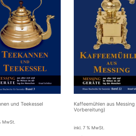
Kaffeemühlen aus Messing 
nen und Teekessel
Vorbereitung)
€
50,00
€
 % MwSt.
inkl. 7 % MwSt.
ersandkosten