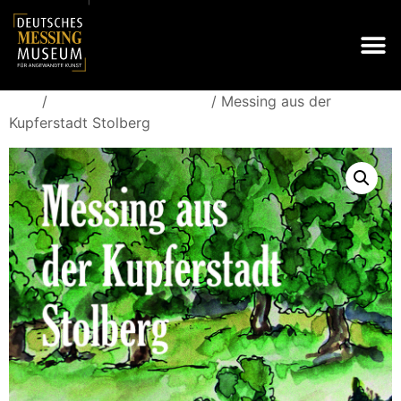
/
/ Messing aus der
Start
Bücher zu Schwerpunkten
Kupferstadt Stolberg