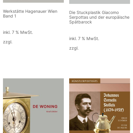
Werkstätte Hagenauer Wien
Die Stuckplastik Giacomo
Band 1
Serpottas und der europäische
Spätbarock
80,00
€
90,00
€
inkl. 7 % MwSt.
inkl. 7 % MwSt.
zzgl.
Versandkosten
zzgl.
Versandkosten
In den Warenkorb
In den Warenkorb