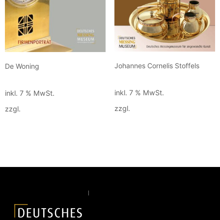
Johannes Cornelis Stoffels
De Woning
90,00
€
90,00
€
inkl. 7 % MwSt.
inkl. 7 % MwSt.
zzgl.
Versandkosten
zzgl.
Versandkosten
In den Warenkorb
In den Warenkorb