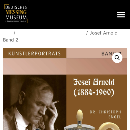
/
/ Josef Arnold
Start
Künstlerporträts und Firmenporträts
Band 2