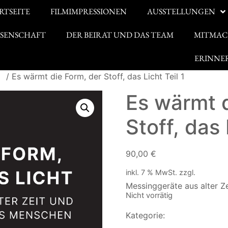
RTSEITE
FILMIMPRESSIONEN
AUSSTELLUNGEN
SSENSCHAFT
DER BEIRAT UND DAS TEAM
MITMAC
ERINNE
r
/ Es wärmt die Form, der Stoff, das Licht Teil 1
Es wärmt d
Stoff, das 
90,00
€
inkl. 7 % MwSt.
zzgl.
Versand
Messinggeräte aus alter Ze
Nicht vorrätig
Kategorie:
Ausstellungsbe