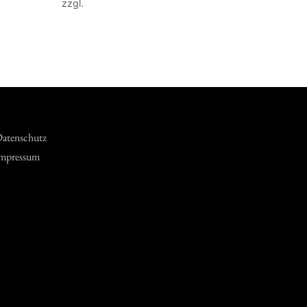
zzgl.
Versandkosten
In den Warenkorb
atenschutz
mpressum