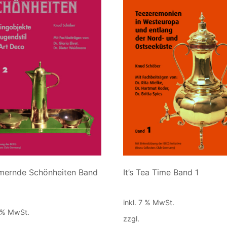
mernde Schönheiten Band
It’s Tea Time Band 1
90,00
€
€
inkl. 7 % MwSt.
9 % MwSt.
zzgl.
Versandkosten