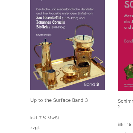
Up to the Surface Band 3
Schim
2
90,00
€
90,00
inkl. 7 % MwSt.
inkl. 1
zzgl.
Versandkosten