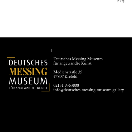
zzgl.
V
In den Warenkorb
In den
Deutsches Messing Museum
für angewandte Kunst
Medienstraße 35
47807 Krefeld
02151 9363808
info@deutsches-messing-museum.gallery