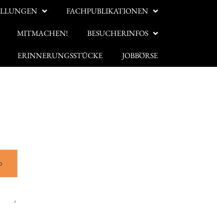
ELLUNGEN
FACHPUBLIKATIONEN
MITMACHEN!
BESUCHERINFOS
ERINNERUNGSSTÜCKE
JOBBÖRSE
dkosten
b
ücke
,
Forschung und Erfahrung