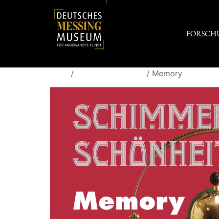
FORSCH
Start
/
Erinnerungsstücke
/ Memory