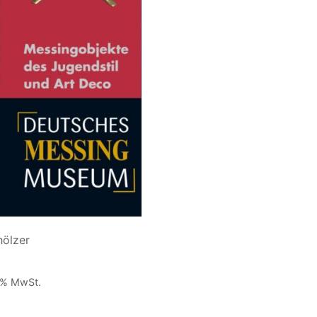
In den Warenkorb
ölzer
9 % MwSt.
ersandkosten