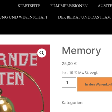
STARTSEITE
FILMIMPRESSIONEN
AUSST
UNG UND WISSENSCHAFT
DER BEIRAT UND DAS TEAM
Memory
25,00
€
inkl. 19 % MwSt.
zzgl.
Versan
In den Warenkor
Kategorien:
Erinnerungsst