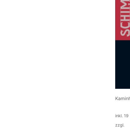
In den Warenkorb
Kaminh
7,50
€
inkl. 1
zzgl.
V